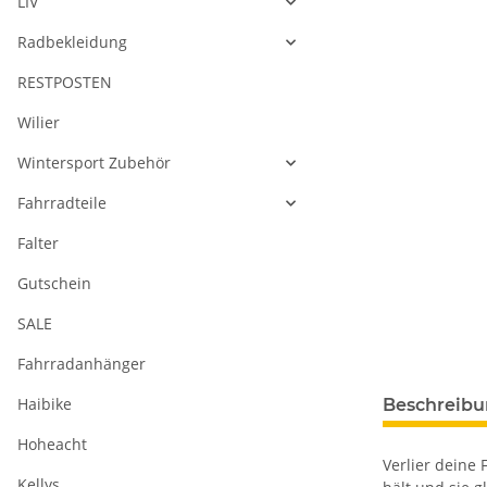
LIV
Radbekleidung
RESTPOSTEN
Wilier
Wintersport Zubehör
Fahrradteile
Falter
Gutschein
SALE
Fahrradanhänger
Haibike
Beschreib
Hoheacht
Verlier deine 
Kellys