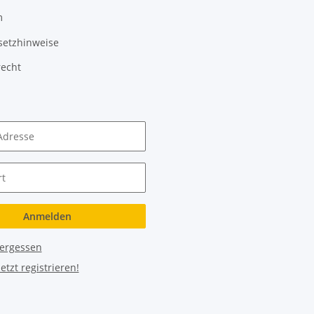
m
setzhinweise
recht
Adresse
t
Anmelden
vergessen
Jetzt registrieren!
tion Hybrid ABS 750