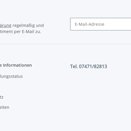
lärung
regelmäßig und
timent per E-Mail zu.
e Informationen
Tel. 07471/82813
lungsstatus
tz
eiten