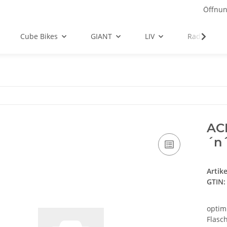
Öffnun
Cube Bikes
GIANT
LIV
Radbekleid
AC
´n´
Artik
GTIN:
optim
Flasc