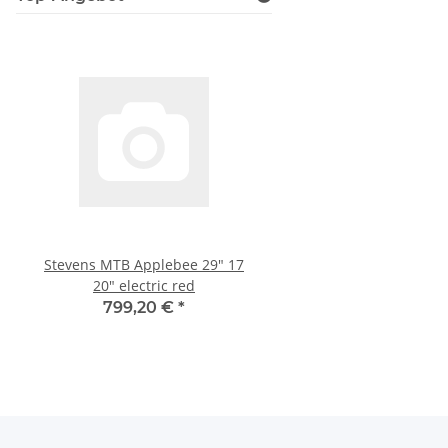
Stevens MTB Applebee 29" 17
ABUS Anschließkette P
20" electric red
4960
799,20 €
*
39,00 €
*