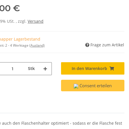
,00 €
19% USt. , zzgl.
Versand
napper Lagerbestand
Frage zum Artikel
eit:
2 - 4 Werktage
(Ausland)
In den Warenkorb
Stk
Consent erteilen
e auch den Flaschenhalter optimiert - sodass er die Flasche fest