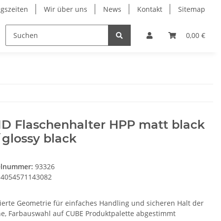
gszeiten
Wir über uns
News
Kontakt
Sitemap
ung
RESTPOSTEN
Wilier
Wintersport Zubehö
0,00 €
ID Flaschenhalter HPP matt black
glossy black
elnummer:
93326
4054571143082
ierte Geometrie für einfaches Handling und sicheren Halt der
he, Farbauswahl auf CUBE Produktpalette abgestimmt