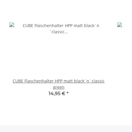
CUBE Flaschenhalter HPP matt black´n´classic
green
14,95 €
*