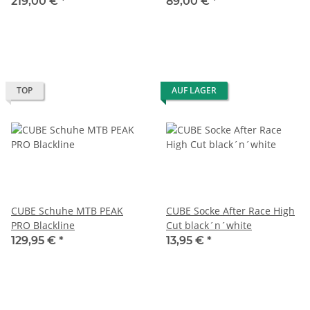
219,00 €
*
89,00 €
*
TOP
AUF LAGER
CUBE Schuhe MTB PEAK
CUBE Socke After Race High
PRO Blackline
Cut black´n´white
129,95 €
*
13,95 €
*