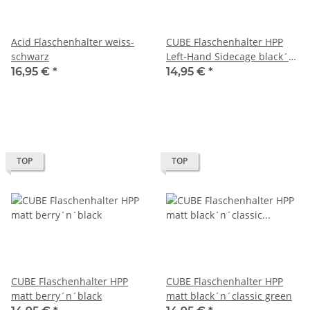
Acid Flaschenhalter weiss-
CUBE Flaschenhalter HPP
schwarz
Left-Hand Sidecage black´n
´green
16,95 €
*
14,95 €
*
TOP
TOP
CUBE Flaschenhalter HPP
CUBE Flaschenhalter HPP
matt berry´n´black
matt black´n´classic green