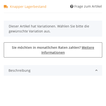
Frage zum Artikel
Knapper Lagerbestand
x
Dieser Artikel hat Variationen. Wählen Sie bitte die
gewünschte Variation aus.
Sie möchten in monatlichen Raten zahlen?
Weitere
Informationen
Beschreibung
Rahmengröße
S, M, ML, L, XL
Kette
KMC X11EL-1
n
Kurbelsa
Shimano Ultegra 36/
Farbe
White
tz