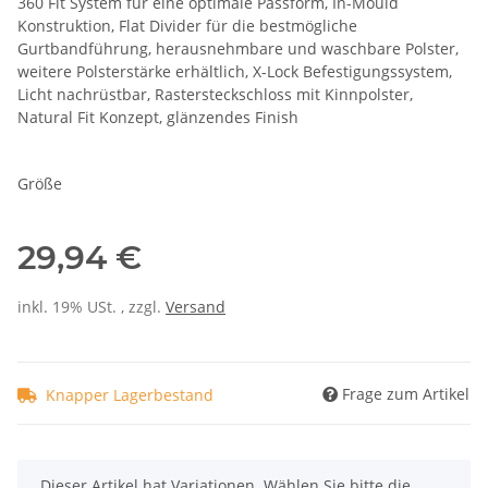
360 Fit System für eine optimale Passform, In-Mould
Konstruktion, Flat Divider für die bestmögliche
Gurtbandführung, herausnehmbare und waschbare Polster,
weitere Polsterstärke erhältlich, X-Lock Befestigungssystem,
Licht nachrüstbar, Rastersteckschloss mit Kinnpolster,
Natural Fit Konzept, glänzendes Finish
Größe
29,94 €
inkl. 19% USt. , zzgl.
Versand
Frage zum Artikel
Knapper Lagerbestand
x
Dieser Artikel hat Variationen. Wählen Sie bitte die