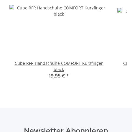
Cube RFR Handschuhe COMFORT Kurzfinger
CUB
black
19,95 €
*
Newsletter Abonnieren