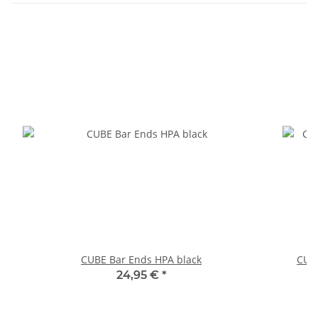
CUBE Bar Ends HPA black
CUB
24,95 €
*