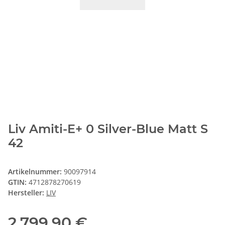
Liv Amiti-E+ 0 Silver-Blue Matt S
42
Artikelnummer:
90097914
GTIN:
4712878270619
Hersteller:
LIV
2.799,90 €