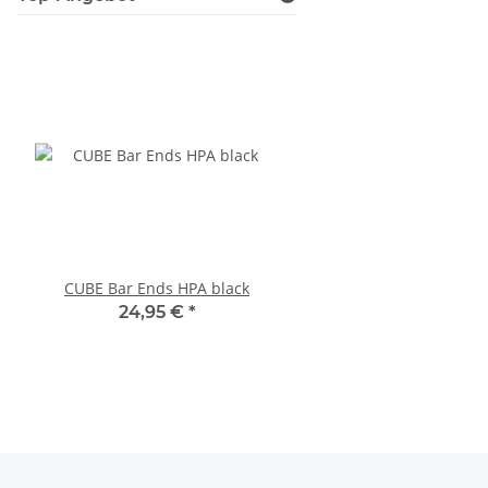
CUBE Bar Ends HPA black
CUBE Natural Fit Len
COMFORT red
24,95 €
*
15,95 €
*