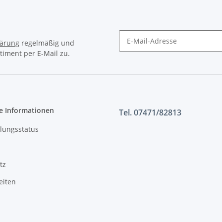
lärung
regelmäßig und
timent per E-Mail zu.
e Informationen
Tel. 07471/82813
lungsstatus
tz
eiten