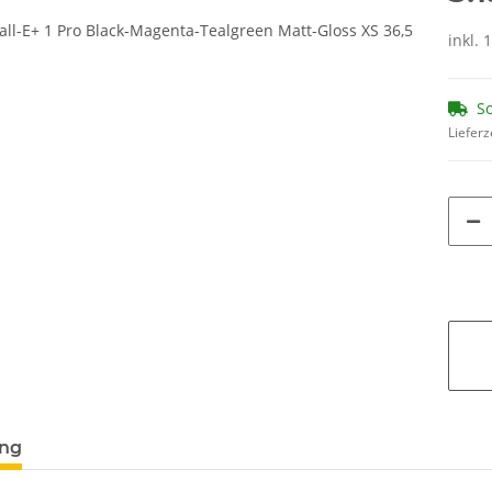
inkl. 
So
Lieferz
ung