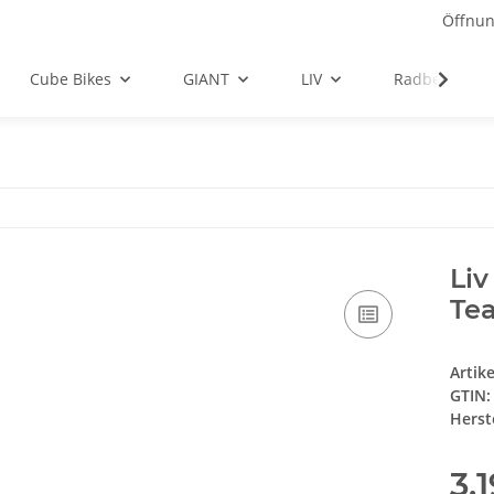
Öffnun
Cube Bikes
GIANT
LIV
Radbekleidu
Liv
Tea
Artik
GTIN:
Herste
3.