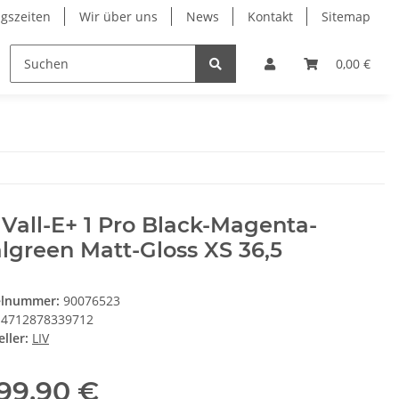
gszeiten
Wir über uns
News
Kontakt
Sitemap
ng
RESTPOSTEN
Wilier
Wintersport Zubehör
0,00 €
 Vall-E+ 1 Pro Black-Magenta-
lgreen Matt-Gloss XS 36,5
elnummer:
90076523
4712878339712
ller:
LIV
199,90 €