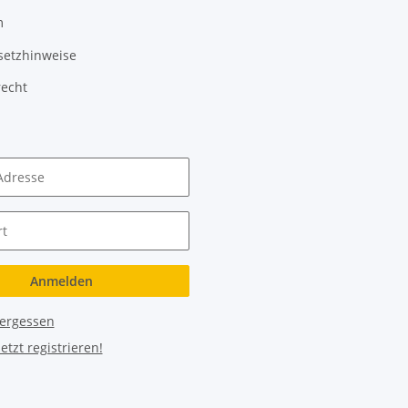
m
setzhinweise
recht
Adresse
t
Anmelden
vergessen
Jetzt registrieren!
tion Hybrid ABS 750