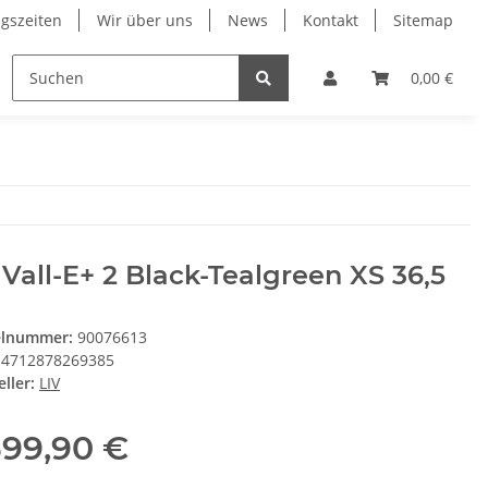
gszeiten
Wir über uns
News
Kontakt
Sitemap
ung
RESTPOSTEN
Wilier
Wintersport Zubehö
0,00 €
 Vall-E+ 2 Black-Tealgreen XS 36,5
elnummer:
90076613
4712878269385
ller:
LIV
599,90 €