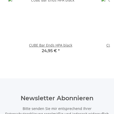
CUBE Bar Ends HPA black
CUB
24,95 €
*
Newsletter Abonnieren
Bitte senden Sie mir entsprechend Ihrer
Datenschutzerklärung
regelmäßig und jederzeit widerruflich