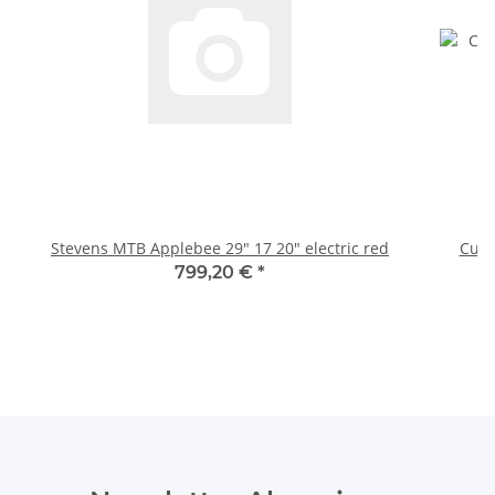
Stevens MTB Applebee 29" 17 20" electric red
Cube
799,20 €
*