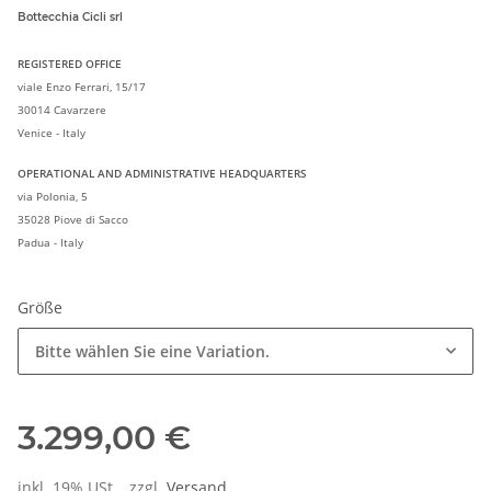
Bottecchia Cicli srl
REGISTERED OFFICE
viale Enzo Ferrari, 15/17
30014 Cavarzere
Venice - Italy
OPERATIONAL AND ADMINISTRATIVE HEADQUARTERS
via Polonia, 5
35028 Piove di Sacco
Padua - Italy
Größe
Bitte wählen Sie eine Variation.
3.299,00 €
inkl. 19% USt. , zzgl.
Versand