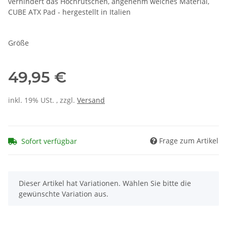
verhindert das Hochrutschen, angenehm weiches Material,
CUBE ATX Pad - hergestellt in Italien
Größe
49,95 €
inkl. 19% USt. , zzgl.
Versand
Frage zum Artikel
Sofort verfügbar
x
Dieser Artikel hat Variationen. Wählen Sie bitte die
gewünschte Variation aus.