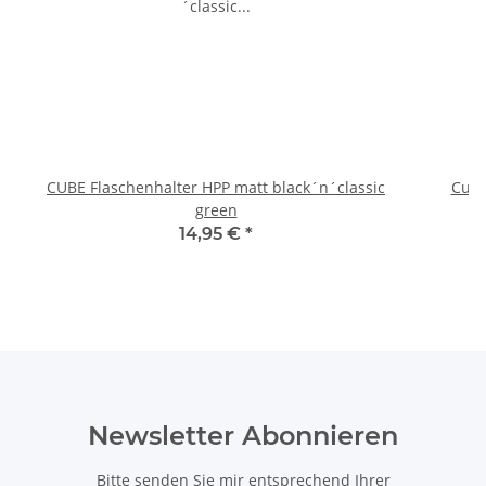
CUBE Flaschenhalter HPP matt black´n´classic
Cube
green
14,95 €
*
Newsletter Abonnieren
Bitte senden Sie mir entsprechend Ihrer