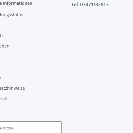
e Informationen
Tel. 07471/82813
lungsstatus
tz
eiten
m
setzhinweise
recht
Adresse