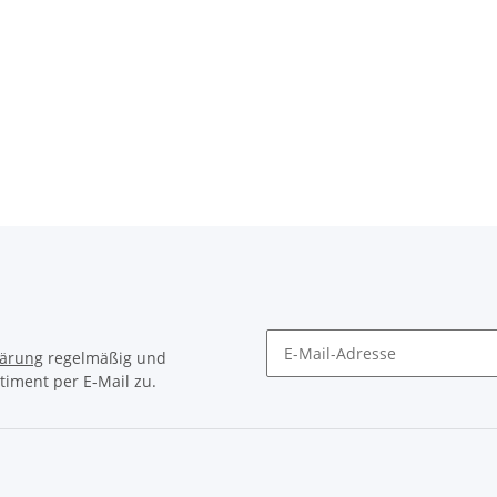
 LED IQ
CUBE Flaschenhalter HPP matt
black´n´classic green
14,95 €
*
lärung
regelmäßig und
timent per E-Mail zu.