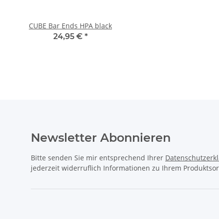
CUBE Bar Ends HPA black
busch+müller BM Fyre
Lampe 30 lux
24,95 €
*
39,90 €
*
Newsletter Abonnieren
Bitte senden Sie mir entsprechend Ihrer
Datenschutzerk
jederzeit widerruflich Informationen zu Ihrem Produktsor