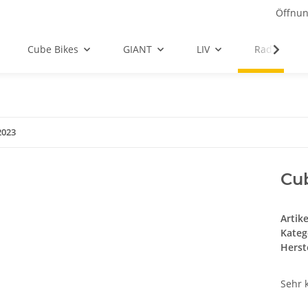
Öffnun
Cube Bikes
GIANT
LIV
Radbekleid
2023
Cu
Artik
Kateg
Herste
Sehr 