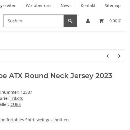
gszeiten
Wir über uns
News
Kontakt
Sitemap
ung
RESTPOSTEN
Wilier
Wintersport Zubehö
0,00 €
be ATX Round Neck Jersey 2023
elnummer:
12387
orie:
Trikots
ller:
CUBE
komfortables Shirt, weit geschnitten