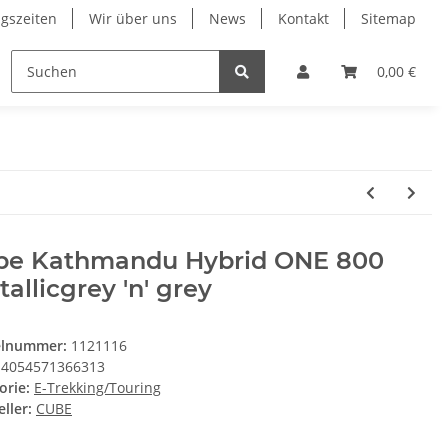
gszeiten
Wir über uns
News
Kontakt
Sitemap
ung
RESTPOSTEN
Wilier
Wintersport Zubehö
0,00 €
be Kathmandu Hybrid ONE 800
allicgrey 'n' grey
elnummer:
1121116
4054571366313
orie:
E-Trekking/Touring
ller:
CUBE