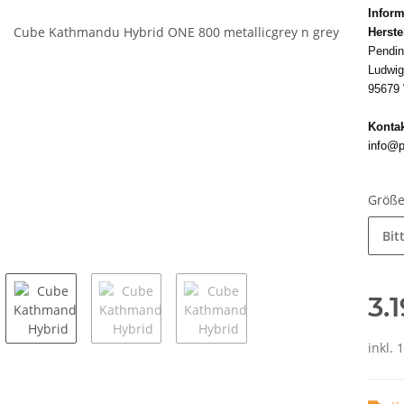
Inform
Herste
Pendi
Ludwig
95679 
Kontak
info@p
Größe
Bit
3.
inkl. 