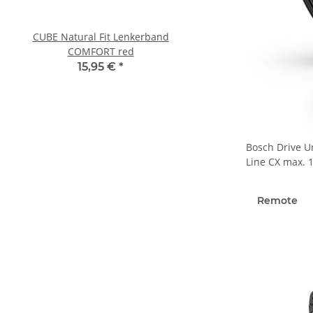
CUBE Natural Fit Lenkerband
Cube RFR Handsc
COMFORT red
COMFORT Kurzfinger
15,95 €
*
19,95 €
*
Bosch Drive U
Line CX max.
Remote