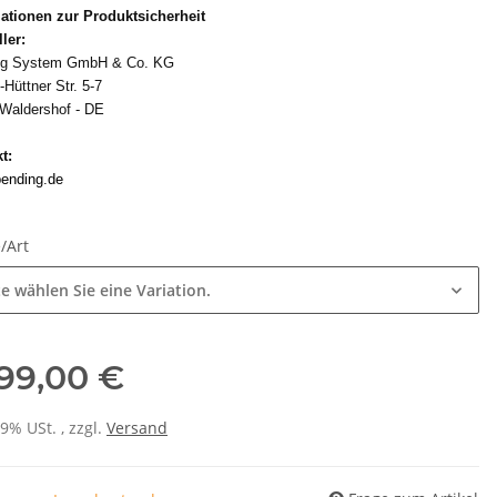
ationen zur Produktsicherheit
ller:
ng System GmbH & Co. KG
-Hüttner Str. 5-7
Waldershof - DE
t:
ending.de
/Art
te wählen Sie eine Variation.
199,00 €
19% USt. , zzgl.
Versand