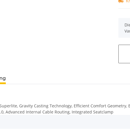
K
x
Di
Va
ung
uperlite, Gravity Casting Technology, Efficient Comfort Geometry, 
 3.0, Advanced Internal Cable Routing, Integrated Seatclamp