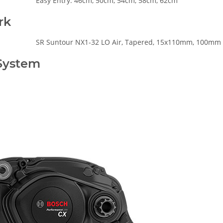
Easy Entry: 46cm, 50cm, 54cm, 58cm, 62cm
rk
SR Suntour NX1-32 LO Air, Tapered, 15x110mm, 100mm
System