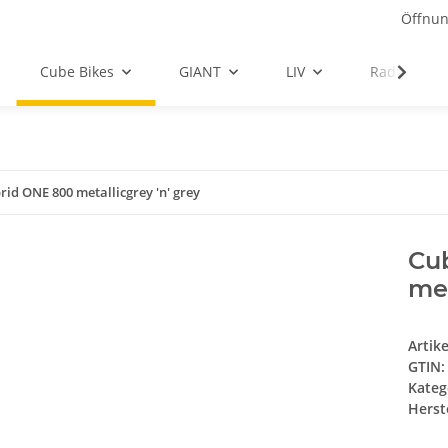
Öffnun
Cube Bikes
GIANT
LIV
Radbekleid
d ONE 800 metallicgrey 'n' grey
Cu
met
Artik
GTIN:
Kateg
Herste