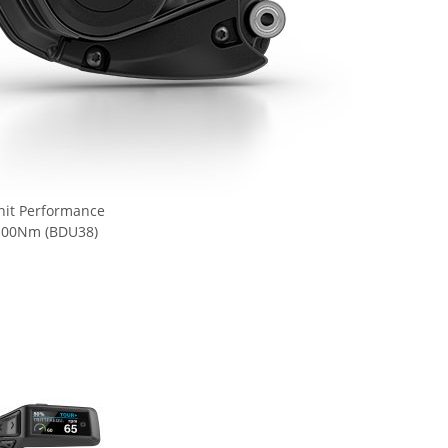
huhe
ABUS Anschließkette Pro Tectic
 black
4960
39,00 €
*
nit Performance
 100Nm (BDU38)