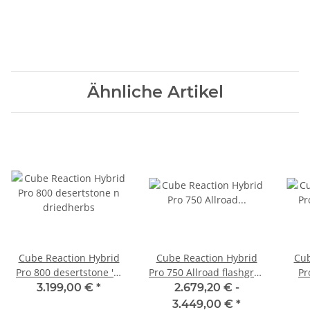
Ähnliche Artikel
Cube Reaction Hybrid
Cube Reaction Hybrid
Cub
Pro 800 desertstone 'n'
Pro 750 Allroad flashgrey
Pr
driedherbs
´n´green
3.199,00 €
*
2.679,20 € -
3.449,00 €
*