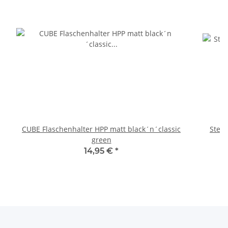
CUBE Flaschenhalter HPP matt black´n´classic
Steve
green
14,95 €
*