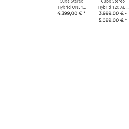
Cube Stereo
Cube Stereo
Hybrid ONE44
Hybrid 120 ABS
HPC Race 800
750
4.399,00 €
*
3.999,00 € -
driedherbs 'n'
smaragdgrey´n
5.099,00 €
*
black
´blue