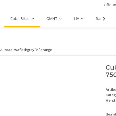
Öffnun
Cube Bikes
GIANT
LIV
Radbekleid
 Allroad 750 flashgrey´n´orange
Cub
75
Artik
Kateg
Herste
Herste