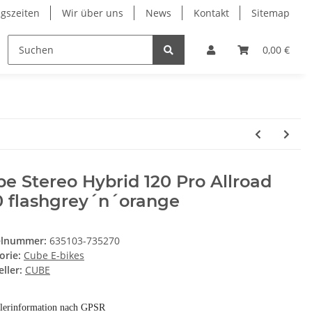
gszeiten
Wir über uns
News
Kontakt
Sitemap
ung
RESTPOSTEN
Wilier
Wintersport Zubehö
0,00 €
e Stereo Hybrid 120 Pro Allroad
0 flashgrey´n´orange
elnummer:
635103-735270
orie:
Cube E-bikes
ller:
CUBE
llerinformation nach GPSR