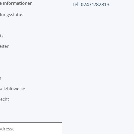
e Informationen
Tel. 07471/82813
lungsstatus
tz
eiten
m
setzhinweise
recht
Adresse