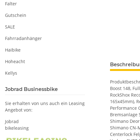
Falter
Gutschein
SALE
Fahrradanhänger
Haibike
Hoheacht
Beschreib
Kellys
Produktbeschr
Boost 148, Full
Jobrad Businessbike
RockShox Reco
165x45mm), R
Sie erhalten von uns auch ein Leasing
Performance C
Angebot von:
Bremsanlage S
Shimano Deore
Jobrad
Shimano CN-M
bikeleasing
Centerlock Fe