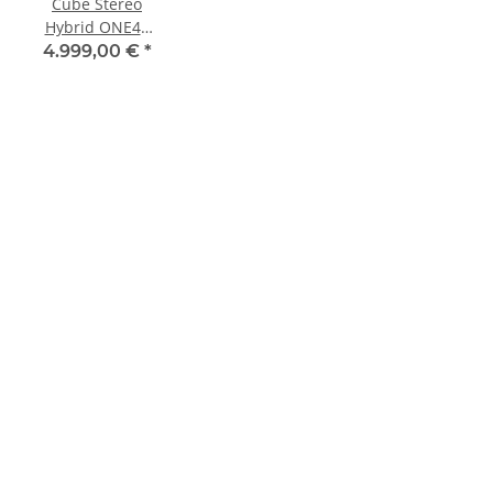
Cube Stereo
Hybrid ONE44
HPC SLX 800
4.999,00 €
*
slabgrey 'n'
orange