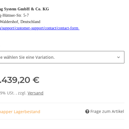
ng System GmbH & Co. KG
-Hüttner-Str. 5-7
Waldershof, Deutschland
u/
support/
customer-support/
contact/
contact-form
e
te wählen Sie eine Variation.
.439,20 €
19% USt. , zzgl.
Versand
Frage zum Artikel
napper Lagerbestand