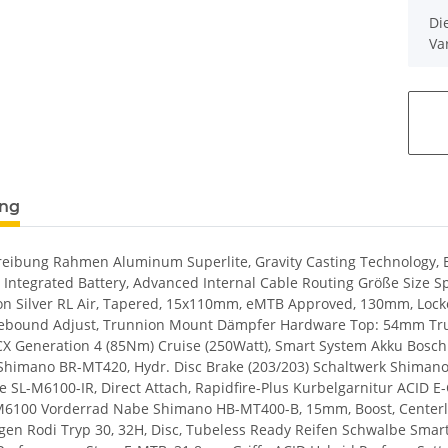
x
Di
Va
ung
eibung Rahmen Aluminum Superlite, Gravity Casting Technology, Eff
 Integrated Battery, Advanced Internal Cable Routing Größe Size Split:
n Silver RL Air, Tapered, 15x110mm, eMTB Approved, 130mm, Lock
ebound Adjust, Trunnion Mount Dämpfer Hardware Top: 54mm Tru
X Generation 4 (85Nm) Cruise (250Watt), Smart System Akku Bos
himano BR-MT420, Hydr. Disc Brake (203/203) Schaltwerk Shiman
 SL-M6100-IR, Direct Attach, Rapidfire-Plus Kurbelgarnitur ACID 
6100 Vorderrad Nabe Shimano HB-MT400-B, 15mm, Boost, Centerl
lgen Rodi Tryp 30, 32H, Disc, Tubeless Ready Reifen Schwalbe Sma