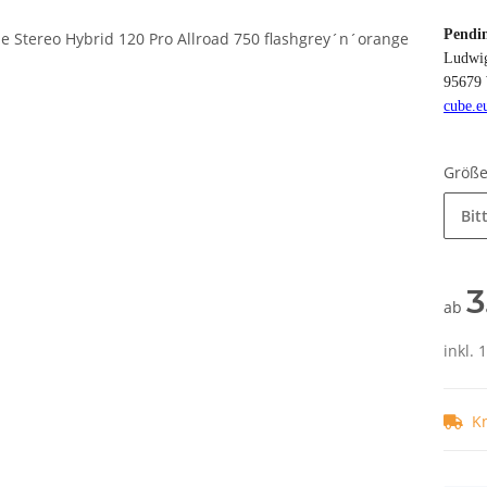
Pendi
Ludwig
95679 
cube.e
Größ
Bit
3
ab
inkl. 
K