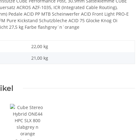
elstütze CUBE Performance Post, 30.9mm Sattelklemme CUBE
uersatz ACROS AZF-1035, ICR (Integrated Cable Routing),
56mm) Pedale ACID PP MTB Scheinwerfer ACID Front Light PRO-E
 FM Pure Kickstand Schutzbleche ACID 75 Glocke Knog Oi
icht 27,5 kg Farbe flashgrey´n´orange
22,00 kg
21,00
kg
ikel