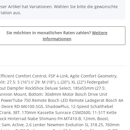
eser Artikel hat Variationen. Wählen Sie bitte die gewünschte
riation aus.
Sie möchten in monatlichen Raten zahlen?
Weitere
Informationen
icient Comfort Control, FSP 4-Link, Agile Comfort Geometry,
 27.5: S (16") // 29: M (18"), L (20"), XL (22") Federgabel
out Dämpfer RockShox Deluxe Select, 185x55mm (27.5:
nnion Mount, Bottom: 30x8mm Motor Bosch Drive Unit
ch PowerTube 750 Remote Bosch LED Remote Ladegerät Bosch 4A
o Deore RD-M6100-SGS, ShadowPlus, 12-Speed Schalthebel
E-Crank, 38T, 170mm Kassette Sunrace CSMZ600, 11-51T Kette
ock Hinterrad Nabe Shimano FH-MT410-B, 12mm, Boost,
rt Sam, Active, 2.6 Lenker Newmen Evolution SL 318.25, 760mm