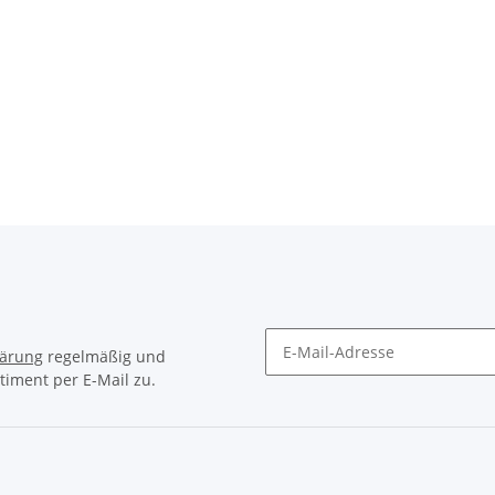
HPP matt
RFR Pedale Flat mit Klick-System
reen
black
55,00 €
*
lärung
regelmäßig und
timent per E-Mail zu.