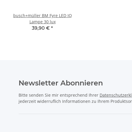
busch+müller BM Fyre LED IQ
CUBE Flaschenhalter 
Lampe 30 lux
black´n´classic g
39,90 €
*
14,95 €
*
Newsletter Abonnieren
Bitte senden Sie mir entsprechend Ihrer
Datenschutzerk
jederzeit widerruflich Informationen zu Ihrem Produktsor