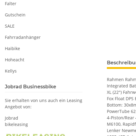
Falter
Gutschein
SALE
Fahrradanhänger
Haibike
Hoheacht
Beschreib
Kellys
Rahmen Rahmen 
Integrated Bat
Jobrad Businessbike
XL (22") Fahr
Fox Float DP
Sie erhalten von uns auch ein Leasing
Bottom: 30x8m
Angebot von:
PowerTube 625
4-Piston/Rear
Jobrad
M6100, Rapidf
bikeleasing
Lenker Newmen