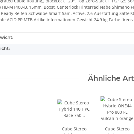
egrated Cable Routing), BlockLock 120°, Top Zero-Stack 1 1/2" (ZS 
HB-MT400-B, 15mm, Boost, Centerlock Hinterrad Nabe Shimano FH
s Ready Reifen Schwalbe Smart Sam, Active, 2.6 Ausstattung Sattels
le ACID PP MTB Artikelinformationen Gewicht 24,9 kg Farbe fireo
wicht:
icht:
Ähnliche Art
Cube Stereo
Cube Stereo