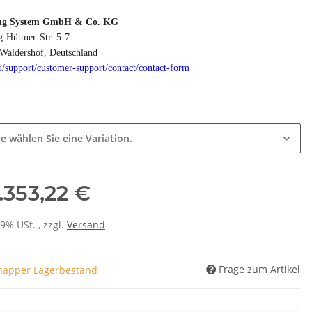
ng System GmbH & Co. KG
-Hüttner-Str. 5-7
Waldershof, Deutschland
u/
support/
customer-support/
contact/
contact-form
e
te wählen Sie eine Variation.
.353,22 €
19% USt. , zzgl.
Versand
Frage zum Artikel
napper Lagerbestand