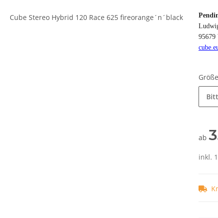
Pendi
Ludwig
95679 
cube.e
Größ
Bit
3
ab
inkl. 
K