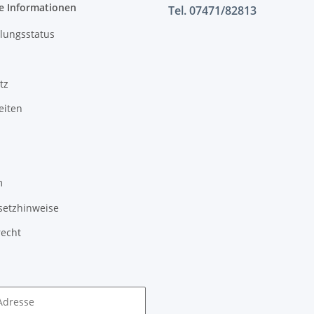
e Informationen
Tel. 07471/82813
lungsstatus
tz
eiten
m
setzhinweise
recht
Adresse