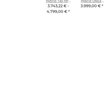
Hybrid 140 HPC
Hybrid ONE44
Race 750 grey´n
Pro 800 FE
3.743,22 € -
3.999,00 €
*
´chrome
vulcan 'n'
4.799,00 €
*
orange