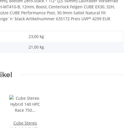
56mm), Bottom Zero-Stack 1 1/2" (ZS 56mm) Laufräder Vorderrad
-MT410-B, 12mm, Boost, Centerlock Felgen CUBE EX30, 32H,
tütze CUBE Performance Post, 30.9mm Sattel Natural Fit
range´n´black Artikelnummer 635172 Preis UVP* 4299 EUR
23,00 kg
21,00
kg
ikel
Cube Stereo