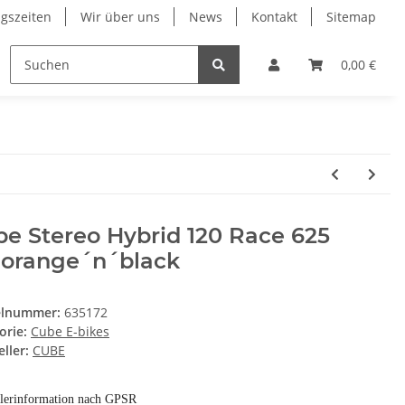
gszeiten
Wir über uns
News
Kontakt
Sitemap
ung
RESTPOSTEN
Wilier
Wintersport Zubehö
0,00 €
e Stereo Hybrid 120 Race 625
eorange´n´black
elnummer:
635172
orie:
Cube E-bikes
ller:
CUBE
llerinformation nach GPSR