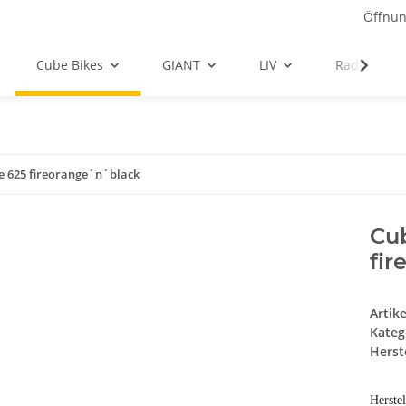
Öffnun
Cube Bikes
GIANT
LIV
Radbekleid
e 625 fireorange´n´black
Cub
fir
Artik
Kateg
Herste
Herste