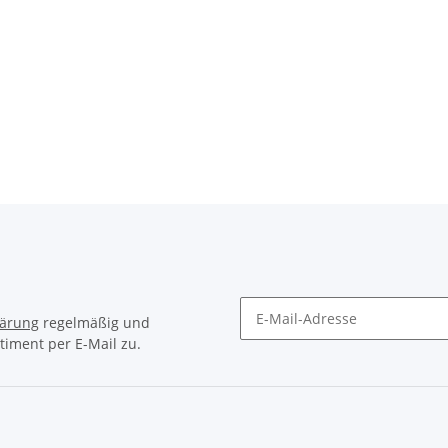
ck-System
CUBE Bar Ends HPA black
24,95 €
*
lärung
regelmäßig und
timent per E-Mail zu.