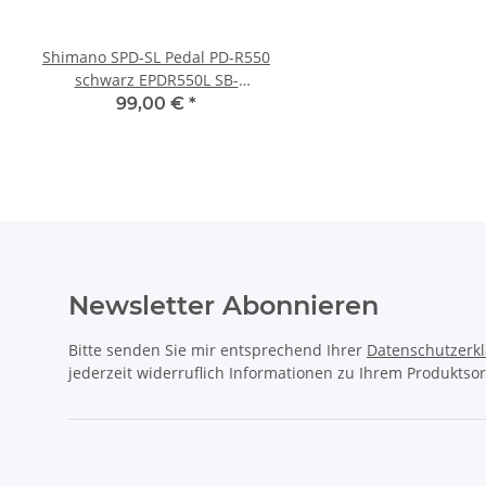
Shimano SPD-SL Pedal PD-R550
RFR Pedale Flat mit Kli
schwarz EPDR550L SB-
black
Verpackung
99,00 €
*
55,00 €
*
Newsletter Abonnieren
Bitte senden Sie mir entsprechend Ihrer
Datenschutzerk
jederzeit widerruflich Informationen zu Ihrem Produktsor