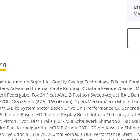
x
Di
Va
ung
Aluminum Superlite, Gravity Casting Technology, Efficient Comfort
tery, Advanced Internal Cable Routing, Kickstand/Fender/Carrier Mount
werk Federgabel Fox 34 Float AWL, 2-Position Sweep-Adjust RAIL 
S EVOL, 185x55mm (27.5: 165x45mm), Open/Medium/Firm Mode, Tr
m E-Bike System Motor Bosch Drive Unit Performance CX Generatio
 Remote Bosch LED Remote Display Bosch Intuvia 100 Ladegerät 
 4-Piston, Hydr. Disc Brake (203/203) Schaltwerk Shimano XT RD-M
ire-Plus Kurbelgarnitur ACID E-Crank, 38T, 170mm Kassette Shim
 Evolution SL 318.25, 760mm Vorbau CUBE Performance Stem E-MT