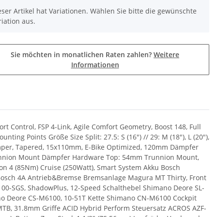
eser Artikel hat Variationen. Wählen Sie bitte die gewünschte
riation aus.
Sie möchten in monatlichen Raten zahlen?
Weitere
Informationen
 Control, FSP 4-Link, Agile Comfort Geometry, Boost 148, Full
ing Points Größe Size Split: 27.5: S (16") // 29: M (18"), L (20"),
Damper, Tapered, 15x110mm, E-Bike Optimized, 120mm Dämpfer
unnion Mount Dämpfer Hardware Top: 54mm Trunnion Mount,
n 4 (85Nm) Cruise (250Watt), Smart System Akku Bosch
Bosch 4A Antrieb&Bremse Bremsanlage Magura MT Thirty, Front
8100-SGS, ShadowPlus, 12-Speed Schalthebel Shimano Deore SL-
ano Deore CS-M6100, 10-51T Kette Shimano CN-M6100 Cockpit
B, 31.8mm Griffe ACID Hybrid Perform Steuersatz ACROS AZF-