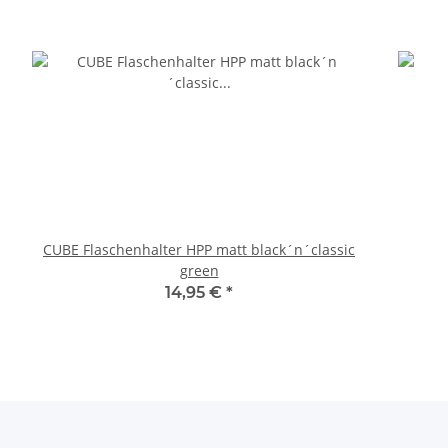
CUBE Flaschenhalter HPP matt black´n´classic
green
14,95 €
*