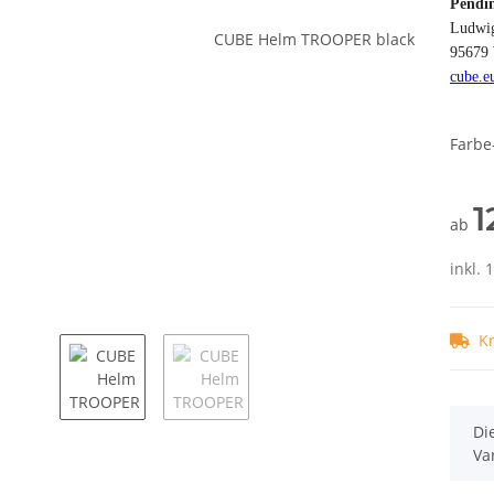
Pendi
Ludwig
95679 
cube.e
Farbe
1
ab
inkl. 
K
x
Di
Va