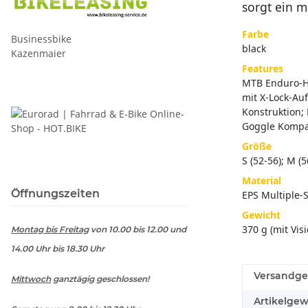
sorgt ein m
Farbe
Businessbike
black
Kazenmaier
Features
MTB Enduro-He
mit X-Lock-Au
Konstruktion;
Goggle Kompati
Größe
S (52-56); M (5
Material
Öffnungszeiten
EPS Multiple-S
Gewicht
370 g (mit Visi
Montag bis Freitag
von 10.00 bis 12.00 und
14.00 Uhr bis 18.30 Uhr
Versandge
Mittwoch
ganztägig geschlossen!
Artikelgew