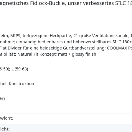
agnetisches Fidlock-Buckle, unser verbessertes SILC
lm; MIPS; tiefgezogene Heckpartie; 21 große Ventilationskanäle; fi
fnahme; einhändig bedienbares und höhenverstellbares SILC 180+ F
 Flat Divider für eine beidseitige Gurtbandverstellung; COOLMAX P
bilität; Natural Fit Konzept; matt + glossy finish
6-59); L (59-63)
hell Konstruktion
er)
wicht:
icht: