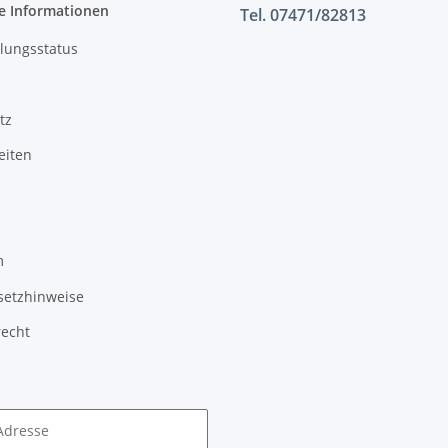
e Informationen
Tel. 07471/82813
lungsstatus
tz
eiten
m
setzhinweise
recht
Adresse