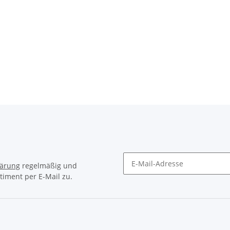
ach CS-
CUBE Flaschenhalter HPP matt
 11-32
black´n´classic green
14,95 €
*
lärung
regelmäßig und
timent per E-Mail zu.