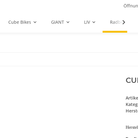
Öffnun
Cube Bikes
GIANT
LIV
Radbekleidu
CU
Artik
Kateg
Herste
Herste