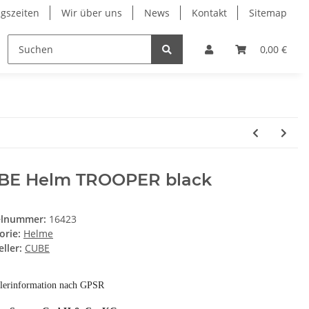
gszeiten
Wir über uns
News
Kontakt
Sitemap
ng
RESTPOSTEN
Wilier
Wintersport Zubehör
0,00 €
BE Helm TROOPER black
elnummer:
16423
orie:
Helme
ller:
CUBE
llerinformation nach GPSR