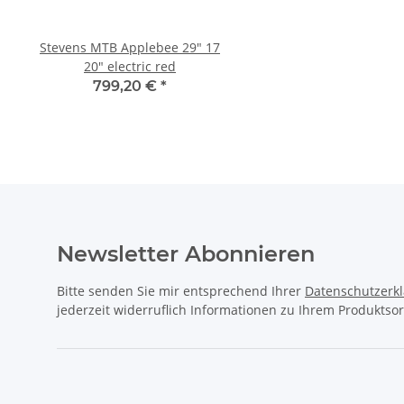
Stevens MTB Applebee 29" 17
Shimano Kassette 9-f
20" electric red
HG400 ICSHG4009132
Zähne
799,20 €
*
30,00 €
*
Newsletter Abonnieren
Bitte senden Sie mir entsprechend Ihrer
Datenschutzerk
jederzeit widerruflich Informationen zu Ihrem Produktsor