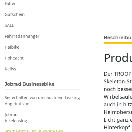
Falter
Gutschein
SALE
Fahrradanhänger
Beschreib
Haibike
Prod
Hoheacht
Kellys
Der TROOPE
Skeleton-St
Jobrad Businessbike
noch besser
Wirbelsäul
Sie erhalten von uns auch ein Leasing
auch in hi
Angebot von:
Helmobersei
Jobrad
Licht ganz 
bikeleasing
Hinterkopf 