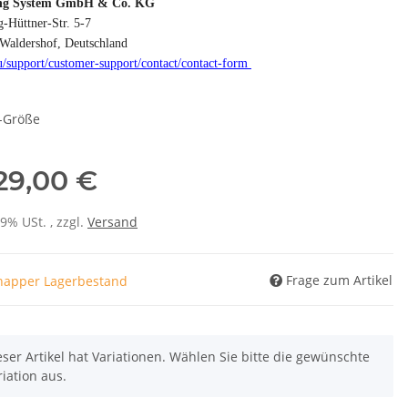
ng System GmbH & Co. KG
-Hüttner-Str. 5-7
Waldershof, Deutschland
u/support/customer-support/contact/contact-form
-Größe
29,00 €
19% USt. , zzgl.
Versand
Frage zum Artikel
napper Lagerbestand
eser Artikel hat Variationen. Wählen Sie bitte die gewünschte
riation aus.