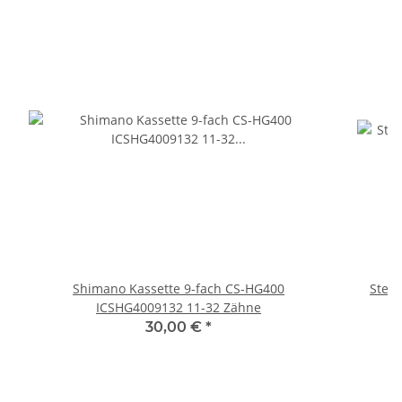
Shimano Kassette 9-fach CS-HG400
Steve
ICSHG4009132 11-32 Zähne
30,00 €
*