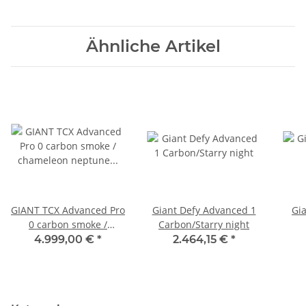
Ähnliche Artikel
GIANT TCX Advanced Pro
Giant Defy Advanced 1
Gi
0 carbon smoke /
Carbon/Starry night
chameleon neptune
4.999,00 €
*
2.464,15 €
*
2021-2022