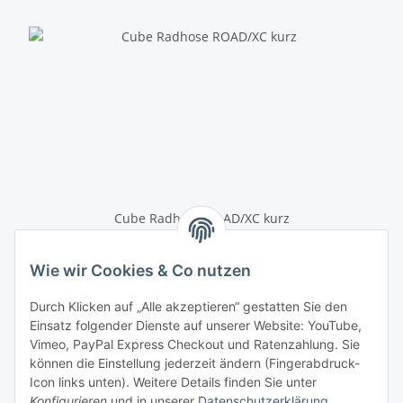
Cube Radhose ROAD/XC kurz
79,00 €
*
Wie wir Cookies & Co nutzen
Anmelden
Durch Klicken auf „Alle akzeptieren“ gestatten Sie den
Einsatz folgender Dienste auf unserer Website: YouTube,
E-Mail-Adresse
Vimeo, PayPal Express Checkout und Ratenzahlung. Sie
können die Einstellung jederzeit ändern (Fingerabdruck-
Icon links unten). Weitere Details finden Sie unter
Passwort
Konfigurieren
und in unserer
Datenschutzerklärung
.