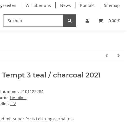
gszeiten
Wir über uns
News
Kontakt
Sitemap
ng
RESTPOSTEN
Wilier
Wintersport Zubehör
0,00 €
 Tempt 3 teal / charcoal 2021
elnummer:
2101122284
orie:
Liv-bikes
ller:
LIV
ad mit super Preis Leistungsverhältnis