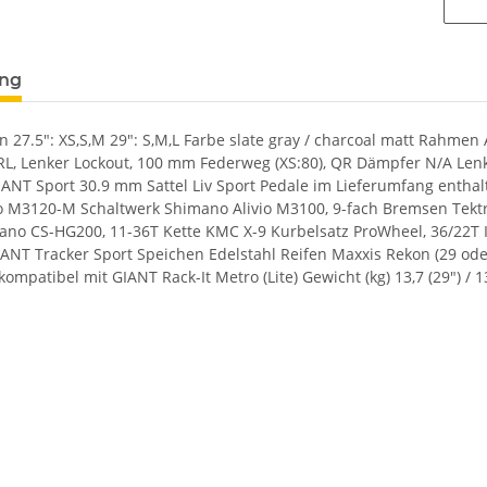
ung
27.5": XS,S,M 29": S,M,L Farbe slate gray / charcoal matt Rahme
L, Lenker Lockout, 100 mm Federweg (XS:80), QR Dämpfer N/A Lenk
GIANT Sport 30.9 mm Sattel Liv Sport Pedale im Lieferumfang enth
o M3120-M Schaltwerk Shimano Alivio M3100, 9-fach Bremsen Tekt
ano CS-HG200, 11-36T Kette KMC X-9 Kurbelsatz ProWheel, 36/22T
ANT Tracker Sport Speichen Edelstahl Reifen Maxxis Rekon (29 oder 
ompatibel mit GIANT Rack-It Metro (Lite) Gewicht (kg) 13,7 (29") / 13