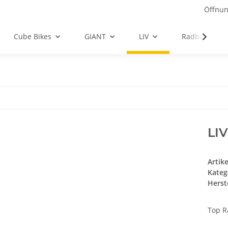
Öffnun
Cube Bikes
GIANT
LIV
Radbekleidu
LIV
Artik
Kateg
Herste
Top R