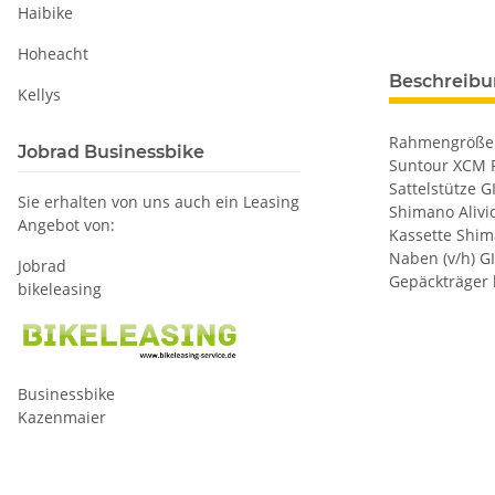
Haibike
Hoheacht
Beschreib
Kellys
Rahmengrößen 
Jobrad Businessbike
Suntour XCM R
Sattelstütze 
Sie erhalten von uns auch ein Leasing
Shimano Alivi
Angebot von:
Kassette Shim
Naben (v/h) GI
Jobrad
Gepäckträger k
bikeleasing
Businessbike
Kazenmaier