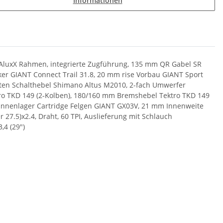
Informationen
n AluxX Rahmen, integrierte Zugführung, 135 mm QR Gabel SR
er GIANT Connect Trail 31.8, 20 mm rise Vorbau GIANT Sport
alten Schalthebel Shimano Altus M2010, 2-fach Umwerfer
ro TKD 149 (2-Kolben), 180/160 mm Bremshebel Tektro TKD 149
 Innenlager Cartridge Felgen GIANT GX03V, 21 mm Innenweite
27.5)x2.4, Draht, 60 TPI, Auslieferung mit Schlauch
,4 (29")