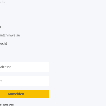
eiten
m
setzhinweise
recht
Adresse
t
Anmelden
vergessen