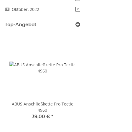
Oktober, 2022
2
Top-Angebot
ABUS Anschließkette Pro Tectic
Shimano Kassette 9-f
4960
HG400 ICSHG4009132
Zähne
39,00 €
*
30,00 €
*